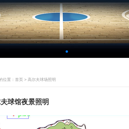
的位置：
首页
>
高尔夫球场照明
尔夫球馆夜景照明