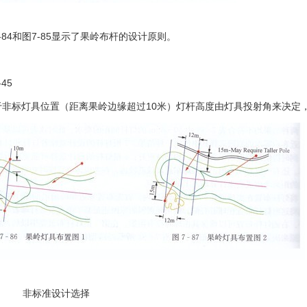
-84
和图
7-85
显示了果岭布杆的设计原则。
-45
于非标灯具位置（距离果岭边缘超过
10
米）灯杆高度由灯具投射角来决定
非标准设计选择