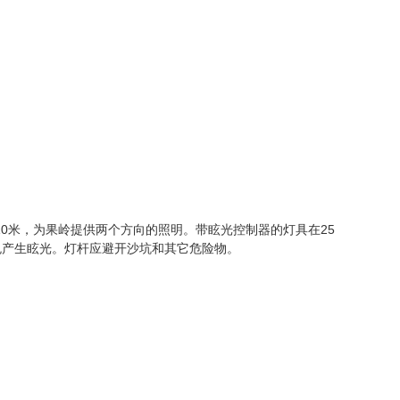
10
米，为果岭提供两个方向的照明。带眩光控制器的灯具在
25
免产生眩光。灯杆应避开沙坑和其它危险物。