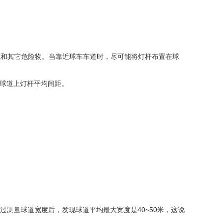
坑和其它危险物。当靠近球车车道时，尽可能将灯杆布置在球
球道上灯杆平均间距。
过测量球道宽度后，发现球道平均最大宽度是
40~50
米，这说