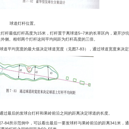
球道灯杆位置。
道灯杆最低灯杆高度为
15
米，灯杆置于离球道
5~7
米的长草区内，避开沙
道外侧。相邻两个灯杆这间平均间距为灯杆高度的三倍。
球道平均宽度的最大值决定球道宽度（见图
7-83
），通过球道宽度来决定
通过最后的发球台灯杆和果岭前沿之间的距离决定球道的长度。
图
7-84
所示范例中，可以看出最后一要发球杆与果岭前沿的距离
341
米，通