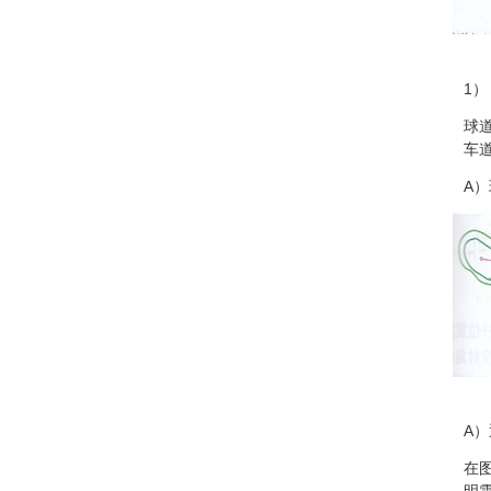
1）
球
车
A）
A）
在