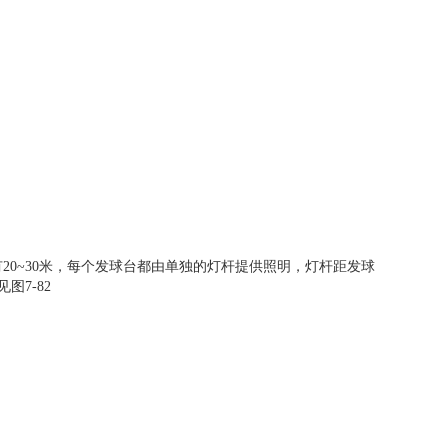
有
20~30
米，每个发球台都由单独的灯杆提供照明，灯杆距发球
见图
7-82